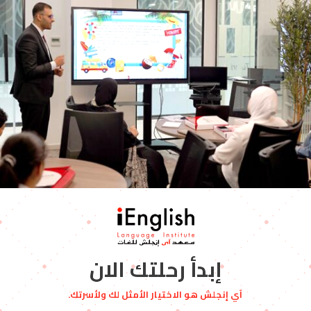
إبدأ رحلتك الان
آي إنجلش هو الاختيار الأمثل لك ولأسرتك.