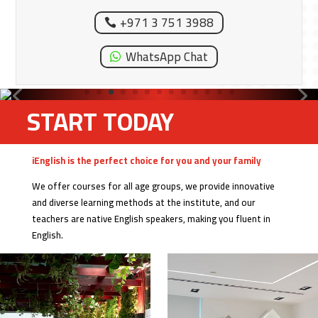
WhatsApp Chat
دبي – القرهود
Dubai – Garhoud
Google Map
+971 4 222 6757
WhatsApp Chat
العين
Al Ain
Google Map
+971 3 751 3988