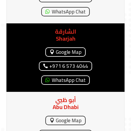
الدورات
البرامج
دعونا نتعلم معا!
Let’s learn together!
شريككم منذ عام 2007
فروعنا في الإمارات
Our branches in the UAE
إمارة الفجيرة
Fujairah
Google Map
+971 9 256 7021