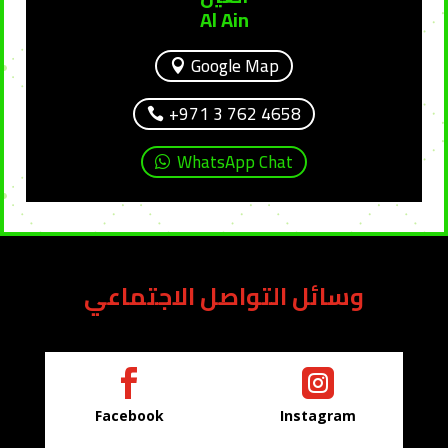
معهد آي إنجلش كيدز للغات
فروعنا
iEnglish Kids branches in the UAE
دبي – القرهود
Dubai – Garhoud
Google Map
+971 4 222 6757
WhatsApp Chat